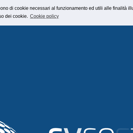
gono di cookie necessari al funzionamento ed utili alle finalità ill
so dei cookie.
Cookie policy
 SIAMO
PRODOTTI
SERVIZI
CLIENTI
CONTATTI
UNISCITI A NOI