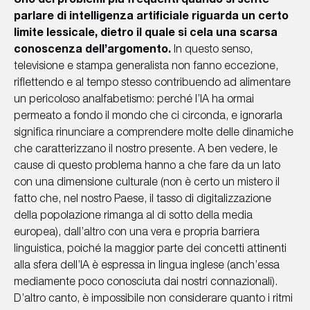
Uno dei problemi più frequenti quando si sente
parlare di intelligenza artificiale riguarda un certo
limite lessicale, dietro il quale si cela una scarsa
conoscenza dell’argomento.
In questo senso,
televisione e stampa generalista non fanno eccezione,
riflettendo e al tempo stesso contribuendo ad alimentare
un pericoloso analfabetismo: perché l’IA ha ormai
permeato a fondo il mondo che ci circonda, e ignorarla
significa rinunciare a comprendere molte delle dinamiche
che caratterizzano il nostro presente. A ben vedere, le
cause di questo problema hanno a che fare da un lato
con una dimensione culturale (non è certo un mistero il
TANTE
TANTI
fatto che, nel nostro Paese, il tasso di digitalizzazione
LA TUA
SFIDE.
MPETENZA
OLTI, UN
ENZIALITÀ
CALABILI
A
della popolazione rimanga al di sotto della media
ESSIONALITÀ
SOLO
A NOSTRA
IASCUNA
I SIAMO,
SICURI
IETTIVO:
SCOLTO
europea), dall’altro con una vera e propria barriera
PIRAZIONE
RONTI AD
FFIDABILI
IL
CREARE
COLTARTI
NOSTRO
NISCITI
CHI
linguistica, poiché la maggior parte dei concetti attinenti
VALORE
RODOTTI
ONTATTI
SERVIZI
CLIENTI
Scopri
GRAZIE
SIAMO
A NOI
Scopri i
Invia
ER IL TUO
i
alla sfera dell’IA è espressa in lingua inglese (anch’essa
ontattaci
nostri
il
UCCESSO
nostri
prodotti
Chi ci
tuo
mediamente poco conosciuta dai nostri connazionali).
servizi
CV
ha
osciamoci
D’altro canto, è impossibile non considerare quanto i ritmi
scelto